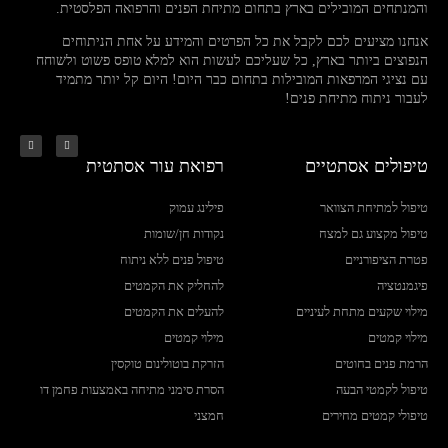
והמנתחים המובילים בארץ בתחום מתיחת הפנים והרפואה הפלסטית.
אנחנו מציעים לכם לקבל את כל הפרטים והמידע על אחת הניתוחים
הנפוצים ביותר בארץ, כל שעליכם לעשות הוא למלא טופס פשוט ולשוחח
עם נציגי המרפאות המובילות בתחום כבר היום! היום קל יותר מתמיד
לעבור ניתוח מתיחת פנים!
טיפולים אסתטיים
רפואת עור אסתטית
טיפול למתיחת הצוואר
פילינג עמוק
טיפול מקצוע גם למצח
נקודות חן/שומות
פטרת הציפורניים
טיפול פנים ללא ניתוח
פיגמנטציה
להחליק את הקמטים
מילוי שקעים מתחת לעיניים
להעלים את הקמטים
מילוי קמטים
מילוי קמטים
הרמת פנים בחוטים
הזרקת בוטולינום טוקסין
טיפול לקמטי הבעה
הסרת סימני מתיחה באמצעות פחמן דו
טיפולי קמטים מחירים
חמצני