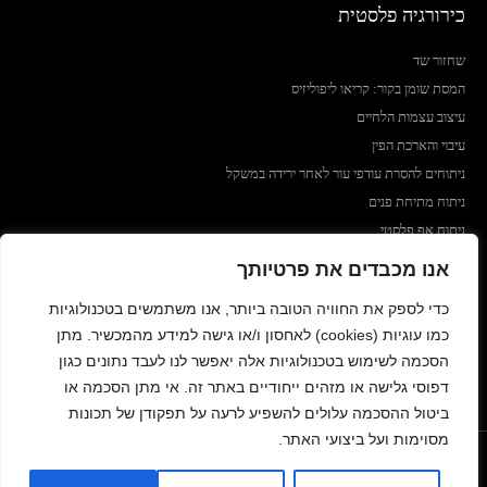
כירורגיה פלסטית
שחזור שד
המסת שומן בקור: קריאו ליפוליזיס
עיצוב עצמות הלחיים
עיבוי והארכת הפין
ניתוחים להסרת עודפי עור לאחר ירידה במשקל
ניתוח מתיחת פנים
ניתוח אף פלסטי
מתיחת צוואר
אנו מכבדים את פרטיותך
מערכת ClassClinic
כדי לספק את החוויה הטובה ביותר, אנו משתמשים בטכנולוגיות
כמו עוגיות (cookies) לאחסון ו/או גישה למידע מהמכשיר. מתן
מדיניות פרטיות
הסכמה לשימוש בטכנולוגיות אלה יאפשר לנו לעבד נתונים כגון
הצהרת נגישות
דפוסי גלישה או מזהים ייחודיים באתר זה. אי מתן הסכמה או
ביטול ההסכמה עלולים להשפיע לרעה על תפקודן של תכונות
מסוימות ועל ביצועי האתר.
כל הזכויות שמורות לקלאס קליניק